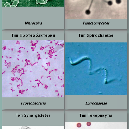
Nitrospira
Planctomycetes
Тип Про­теобак­те­рии
Тип Spirochaetae
Proteobacteria
Spirochaetae
Тип Synergistetes
Тип Те­не­ри­ку­ты