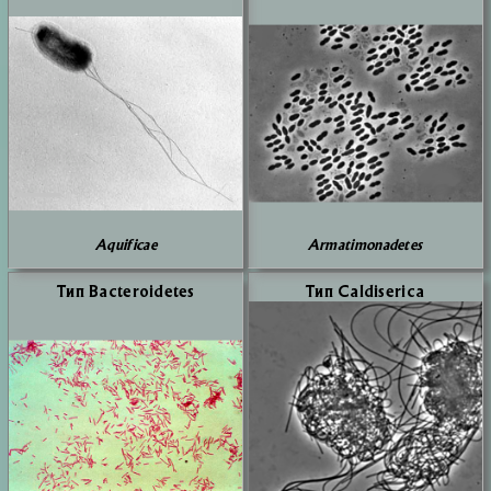
Aquificae
Armatimonadetes
Тип Bacteroidetes
Тип Caldiserica