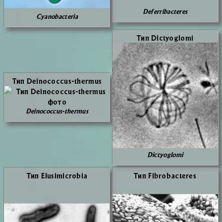
Deferribacteres
Cyanobacteria
Тип Dictyoglomi
Тип Deinococcus-thermus
Deinococcus-thermus
Dictyoglomi
Тип Elusimicrobia
Тип Fibrobacteres