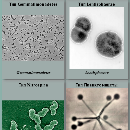
Тип Gemmatimonadetes
Тип Lentisphaerae
Gemmatimonadetes
Lentisphaerae
Тип Nitrospira
Тип Планк­то­ми­це­ты