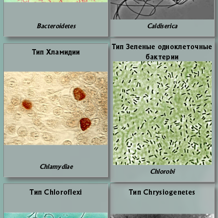
Bacteroidetes
Caldiserica
Тип Зе­ле­ные од­но­кле­точ­ные
Тип Хла­ми­дии
бак­те­рии
Chlamydiae
Chlorobi
Тип Chloroflexi
Тип Chrysiogenetes