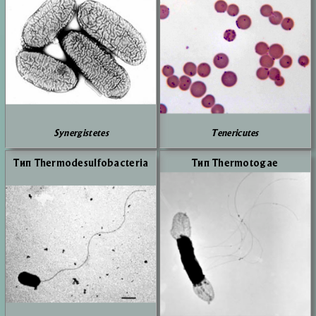
Synergistetes
Tenericutes
Тип Thermodesulfobacteria
Тип Thermotogae