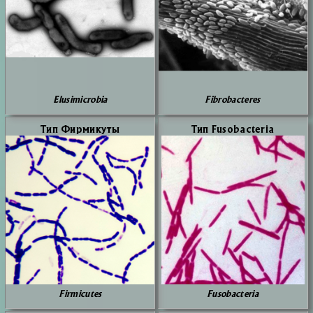
Elusimicrobia
Fibrobacteres
Тип Фир­ми­ку­ты
Тип Fusobacteria
Firmicutes
Fusobacteria