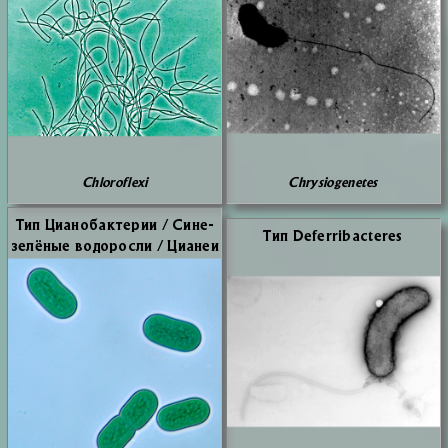
Chloroflexi
Chrysiogenetes
Тип Ци­анобак­те­рии / Си­не­
Тип Deferribacteres
зе­лё­ные во­до­рос­ли / Ци­а­неи