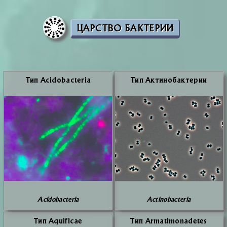
ЦАРСТВО БАКТЕРИИ
Тип Acidobacteria
Тип Ак­ти­но­бак­те­рии
Acidobacteria
Actinobacteria
Тип Aquificae
Тип Armatimonadetes