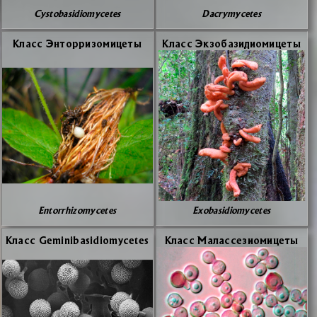
Cystobasidiomycetes
Dacrymycetes
Класс Эн­тор­ри­зо­ми­це­ты
Класс Эк­зо­ба­зи­ди­о­ми­це­ты
Entorrhizomycetes
Exobasidiomycetes
Класс Geminibasidiomycetes
Класс Ма­лас­се­зио­ми­це­ты