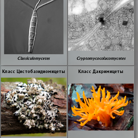
Classiculomycetes
Cryptomycocolacomycetes
Класс Ци­сто­ба­зи­ди­о­ми­це­ты
Класс Да­кри­ми­це­ты