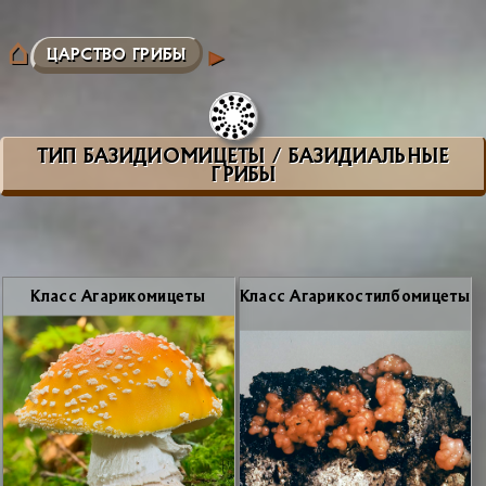
ЦАРСТВО ГРИБЫ
ТИП БАЗИДИОМИЦЕТЫ / БАЗИДИАЛЬНЫЕ
ГРИБЫ
Класс Ага­ри­ко­ми­це­ты
Класс Ага­ри­ко­стил­бо­ми­це­ты