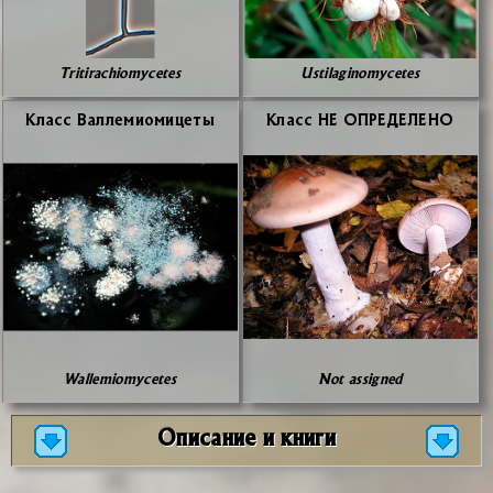
Tritirachiomycetes
Ustilaginomycetes
Класс Вал­ле­мио­ми­це­ты
Класс НЕ ОПРЕ­ДЕ­ЛЕ­НО
Wallemiomycetes
Not assigned
Описание и книги