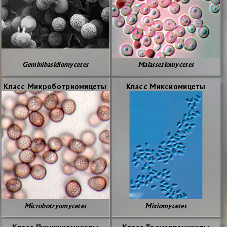
Geminibasidiomycetes
Malasseziomycetes
Класс Мик­ро­бо­три­о­ми­це­ты
Класс Мик­си­о­ми­це­ты
Microbotryomycetes
Mixiomycetes
Класс Пук­ци­нио­ми­це­ты
Класс Тре­мел­ло­ми­це­ты