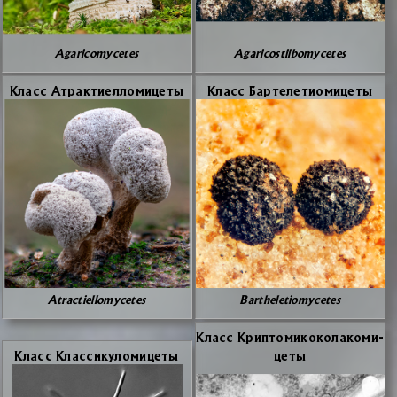
Agaricomycetes
Agaricostilbomycetes
Класс Атрак­ти­ел­ло­ми­це­ты
Класс Бар­те­ле­тио­ми­це­ты
Atractiellomycetes
Bartheletiomycetes
Класс Крип­то­ми­ко­ко­ла­ко­ми­
Класс Клас­си­ку­ло­ми­це­ты
це­ты