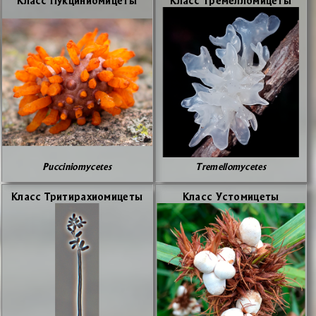
Pucciniomycetes
Tremellomycetes
Класс Три­тира­хио­ми­це­ты
Класс Усто­ми­це­ты