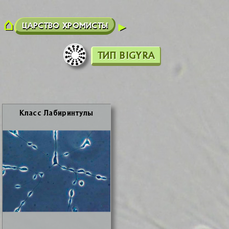
ЦАРСТВО ХРОМИСТЫ
ТИП BIGYRA
Класс Ла­би­рин­ту­лы