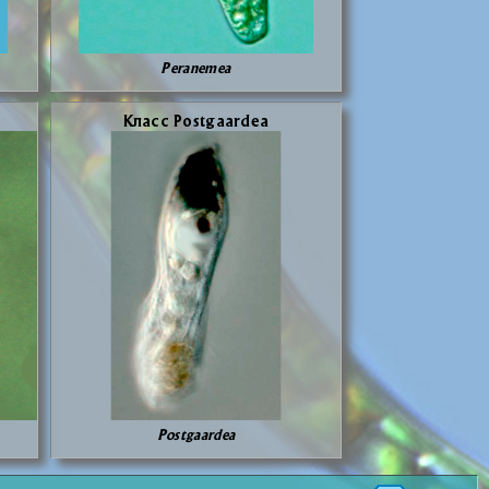
Peranemea
Класс Postgaardea
Postgaardea