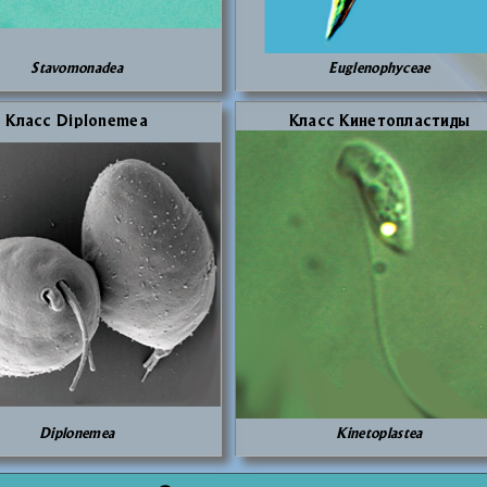
Stavomonadea
Euglenophyceae
Класс Diplonemea
Класс Ки­не­то­пла­сти­ды
Diplonemea
Kinetoplastea