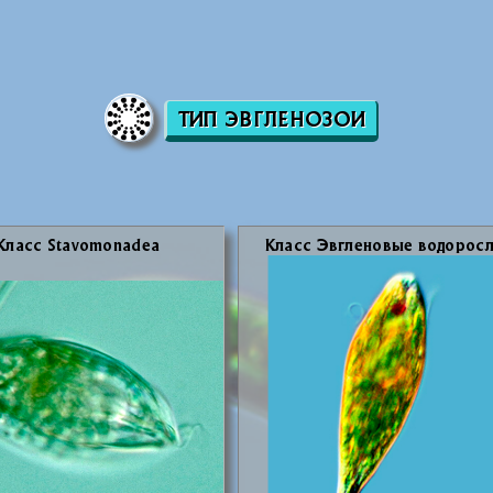
ТИП ЭВГЛЕНОЗОИ
Класс Stavomonadea
Класс Эв­гле­но­вые во­до­рос­