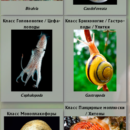
Bivalvia
Caudofoveata
Класс Го­ло­во­но­гие / Це­фа­
Класс Брю­хо­но­гие / Га­стро­
ло­по­ды
по­ды / Улит­ки
Cephalopoda
Gastropoda
Класс Пан­цир­ные мол­люс­ки
Класс Мо­но­пла­ко­фо­ры
/ Хи­то­ны