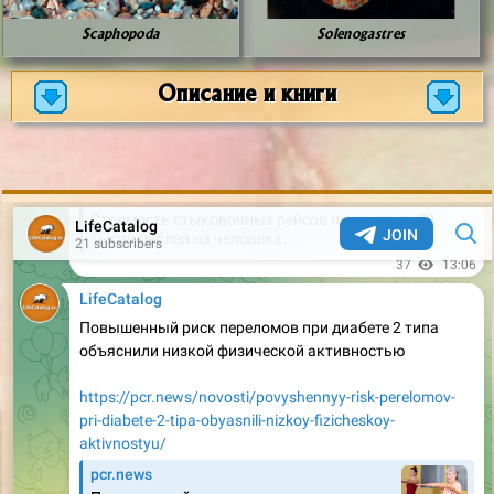
Scaphopoda
Solenogastres
Описание и книги