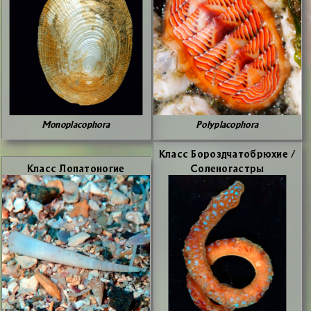
Monoplacophora
Polyplacophora
Класс Бо­розд­ча­то­брю­хие /
Класс Ло­па­то­но­гие
Со­ле­но­га­стры