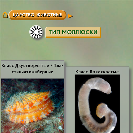
ЦАРСТВО ЖИВОТНЫЕ
ТИП МОЛЛЮСКИ
Класс Дву­створ­ча­тые / Пла­
стин­ча­то­жа­бер­ные
Класс Ям­ко­хво­стые